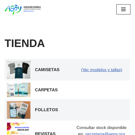
Saltar
al
contenido
TIENDA
CAMISETAS
(Ver modelos y tallas)
CARPETAS
FOLLETOS
Consultar stock disponible
REVISTAS
en:
secretaria@aepy.org