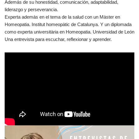
Además de su honestidad, comunicación, adaptabilidad,
liderazgo y perseverancia.
Experta además en el tema de la salud con un Màster en
Homeopatia. Institut homeopàtic de Catalunya. Y un diplomada
como experta universitària en Homeopatia. Universidad de León
Una entrevista para escuchar, reflexionar y aprender.