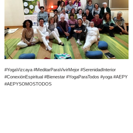
#YogaVizcaya #MeditarParaVivirMejor #SerenidadInterior
#ConexiónEspiritual #Bienestar #YogaParaTodos #yoga #AEPY
#AEPYSOMOSTODOS