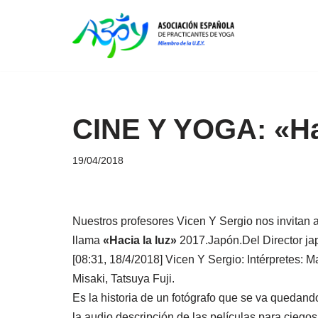
Saltar
al
contenido
CINE Y YOGA: «Hac
19/04/2018
Nuestros profesores Vicen Y Sergio nos invitan a
llama
«Hacia la luz»
2017.Japón.Del Director j
[08:31, 18/4/2018] Vicen Y Sergio: Intérpretes:
Misaki, Tatsuya Fuji.
Es la historia de un fotógrafo que se va quedand
la audio descripción de las películas para ciegos, 