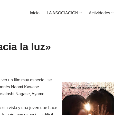
Inicio
LA ASOCIACIÓN
Actividades
ia la luz»
 ver un film muy especial, se
aponés Naomi Kawase.
 Masatoshi Nagase, Ayame
o sin vista y una joven que hace
trabajo muy especial y difícil ;