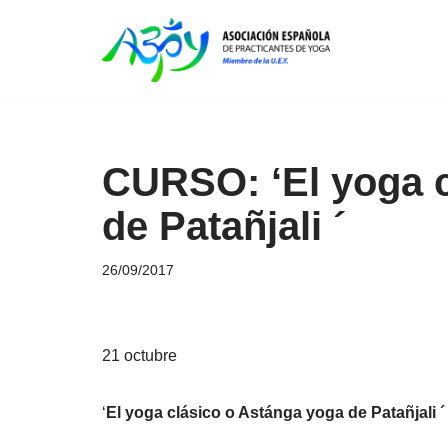
Saltar
al
contenido
CURSO: ‘El yoga c
de Patañjali ´
26/09/2017
21 octubre
‘
El yoga clásico o Astánga yoga de Patañjali ´