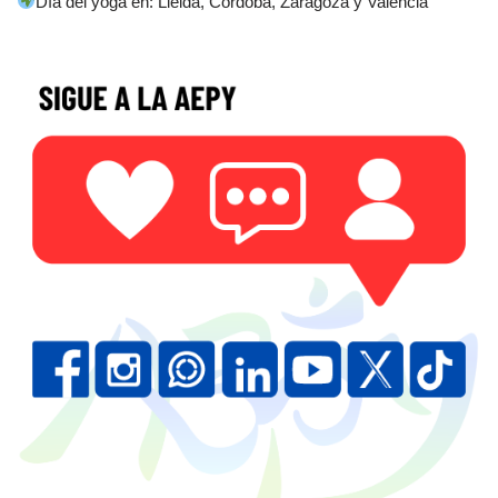
Día del yoga en: Lleida, Córdoba, Zaragoza y Valencia