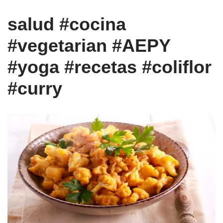
salud #cocina
#vegetarian #AEPY
#yoga #recetas #coliflor
#curry