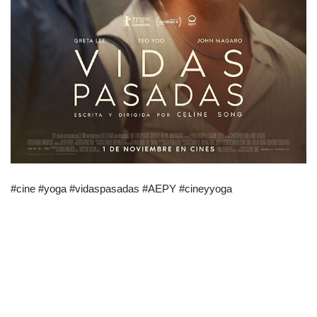
#cine #yoga #vidaspasadas #AEPY #cineyyoga