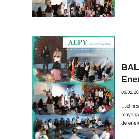
BAL
Ene
08/02/2
…«Hacem
mayoría
de ener