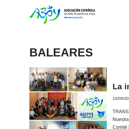
Saltar
al
contenido
BALEARES
La i
10/09/2
TRANSM
Nuestra
Comité 