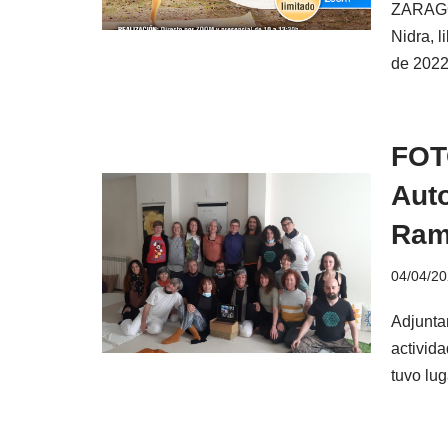
ZARAGO
Nidra, 
de 202
FOTO
Aut
Ram
04/04/2
Adjunta
activida
tuvo lu