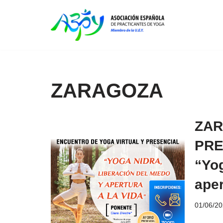
Saltar
al
contenido
ZARAGOZA
ZAR
PRE
“Yog
aper
01/06/2