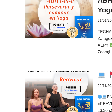
ABH
Yog
31/01/2
FECHA:
Zaragoz
AEPY
Zoom)L
22/11/20
EN
«REAVI
13:30h.