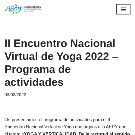
Saltar
al
contenido
II Encuentro Nacional
Virtual de Yoga 2022 –
Programa de
actividades
03/03/2022
Os presentamos el programa de actividades para el II
Encuentro Nacional Virtual de Yoga que organiza la AEPY con
el tema:
«YOGA Y VERTICALIDAD. De la rectutud al sentido