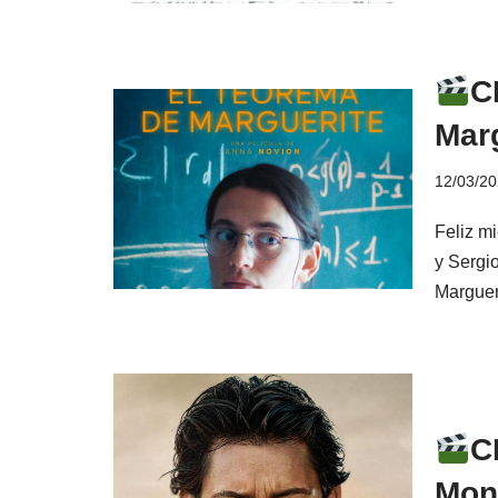
C
Mar
12/03/2
Feliz m
y Sergi
Marguer
C
Mon