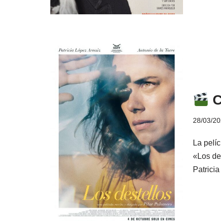
C
28/03/2
La pelí
«Los des
Patrici