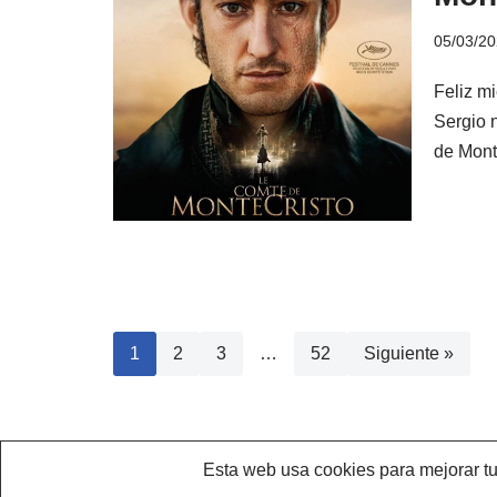
05/03/2
Feliz m
Sergio 
de Mont
1
2
3
…
52
Siguiente »
Esta web usa cookies para mejorar tu 
®2022 AEPY