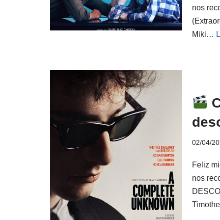
nos re
(Extraor
Miki…
C
des
02/04/2
Feliz m
nos rec
DESCONO
Timot